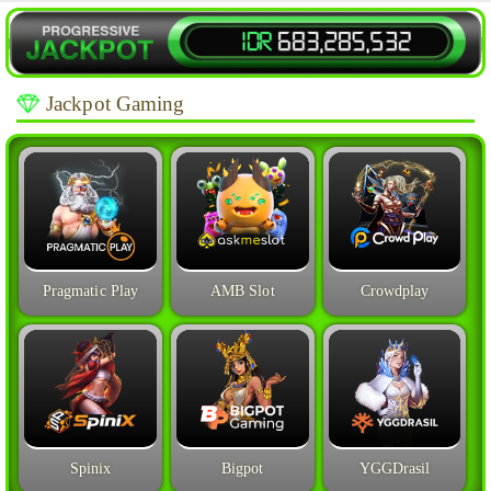
Jackpot Gaming
Pragmatic Play
AMB Slot
Crowdplay
Spinix
Bigpot
YGGDrasil