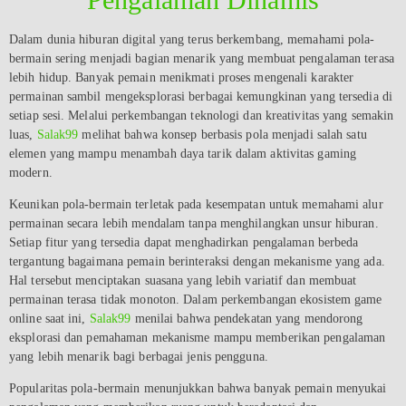
Dalam dunia hiburan digital yang terus berkembang, memahami pola-
bermain sering menjadi bagian menarik yang membuat pengalaman terasa
lebih hidup. Banyak pemain menikmati proses mengenali karakter
permainan sambil mengeksplorasi berbagai kemungkinan yang tersedia di
setiap sesi. Melalui perkembangan teknologi dan kreativitas yang semakin
luas,
Salak99
melihat bahwa konsep berbasis pola menjadi salah satu
elemen yang mampu menambah daya tarik dalam aktivitas gaming
modern.
Keunikan pola-bermain terletak pada kesempatan untuk memahami alur
permainan secara lebih mendalam tanpa menghilangkan unsur hiburan.
Setiap fitur yang tersedia dapat menghadirkan pengalaman berbeda
tergantung bagaimana pemain berinteraksi dengan mekanisme yang ada.
Hal tersebut menciptakan suasana yang lebih variatif dan membuat
permainan terasa tidak monoton. Dalam perkembangan ekosistem game
online saat ini,
Salak99
menilai bahwa pendekatan yang mendorong
eksplorasi dan pemahaman mekanisme mampu memberikan pengalaman
yang lebih menarik bagi berbagai jenis pengguna.
Popularitas pola-bermain menunjukkan bahwa banyak pemain menyukai