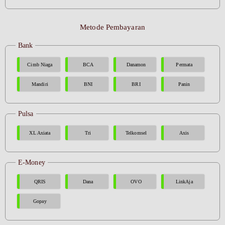
Metode Pembayaran
Bank
Cimb Niaga
BCA
Danamon
Permata
Mandiri
BNI
BRI
Panin
Pulsa
XL Axiata
Tri
Telkomsel
Axis
E-Money
QRIS
Dana
OVO
LinkAja
Gopay