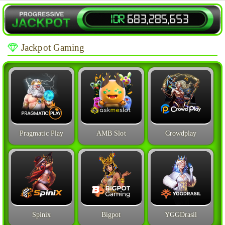
Jackpot Gaming
Pragmatic Play
AMB Slot
Crowdplay
Spinix
Bigpot
YGGDrasil